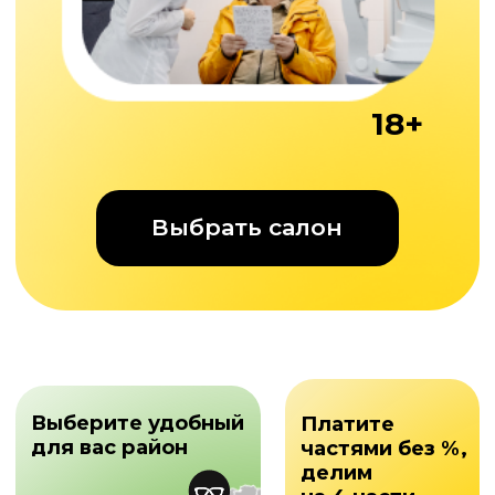
Выбрать салон
Выберите удобный
Платите
для вас район
частями без %,
делим
на 4 части
Выбрать салон
Подарите ясное
зрение
Подарочные
сертификаты
Все Оптика
Подробнее
Выбрать
Вторые очки