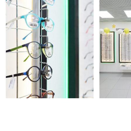
3 ШАГА
К вашему
ИДЕАЛЬНОМУ
ЗРЕНИЮ
Проверьте зрение у
квалифицированного оптометриста
на профессиональном оборудовании
2
Выберете удобную оправу, которая
подойдет к вашей форме лица