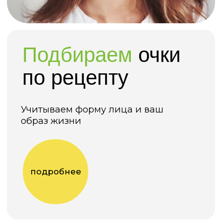
Проверим зрение и
подберем лучшее
решение
для ваших
глаз
В каждом салоне есть оптометристы.
Детей проверяет врач-офтальмолог
Посмотреть
специалистов
"Все оптика" имеет лицензию