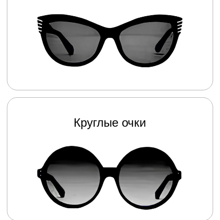
+7 905 826 48 54
Нужна консультация?
Напишите удобным
способом
салоны