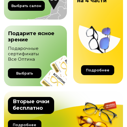
бесплатно
Подробнее
Услуги
Проверяем зрение
взрослым
Проверка остроты зрения
проводится бесплатно в любом
из салонов
Современное оборудование
Оптометристы с опытом от 3-х лет
Подобнее об услуге