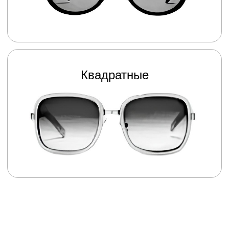
О компании
Вакансии
Новости и акции
Специалисты
Линзы Gotfrid
Let it see
УСЛУГИ
Проверка зрения у детей
Проверка зрения у взрослых
Бесплатный ремонт очков
Изготовление и обслуживание очков
Контактные линзы
Контакты
Подбор очков в салоне
Приведи друга
Оправы для очков
СВЯЖИТЕСЬ С НАМИ