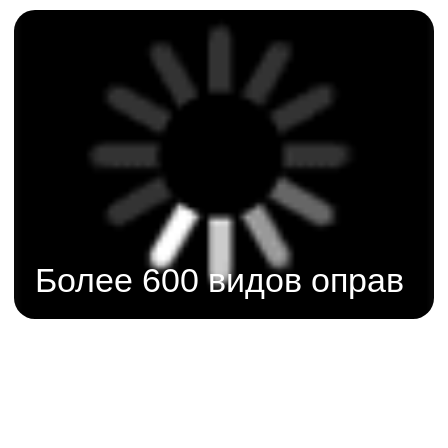
медицинской деятельности по
предоставлению услуг диагностики
зрения с последующим назначением
и подбором правильных очков или
линз
Рассказываем
почему это важно
проверяем зрение и
изготавливаем очки на
поверенном
оборудовании