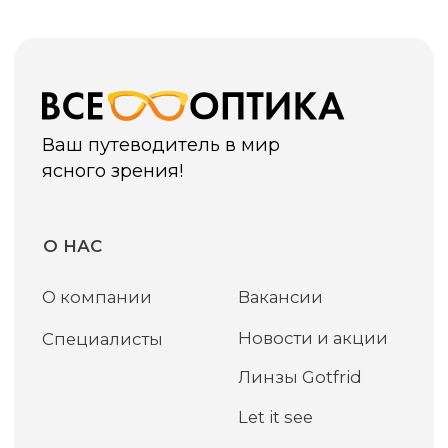
Линзы Gotfrid
Let it see
УСЛУГИ
Проверка зрения у детей
Проверка зрения у взрослых
Бесплатный ремонт очков
Изготовление и обслуживание очков
Контактные линзы
Контакты
Подбор очков в салоне
Приведи друга
Оправы для очков
СВЯЖИТЕСЬ С НАМИ
+7 (3452) 57 95 45
vo.okk@yandex.ru