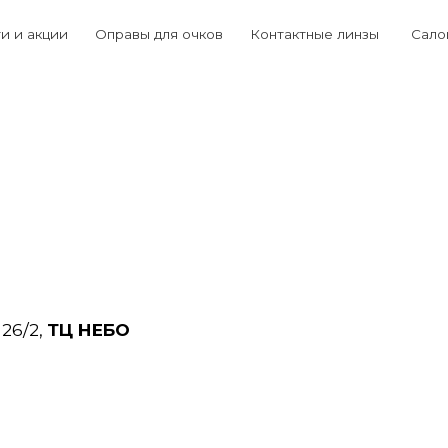
Выб
ии
Оправы для очков
Контактные линзы
Салоны
+7 (934
 26/2,
ТЦ НЕБО