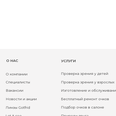
АС
УСЛУГИ
Проверка зрения у детей
омпании
циалисты
Проверка зрения у взрослых
ансии
Изготовление и обслуживание очков
Бесплатный ремонт очков
ости и акции
Подбор очков в салоне
ы Gotfrid
t see
Приведи друга
актные линзы
Оправы для очков
такты