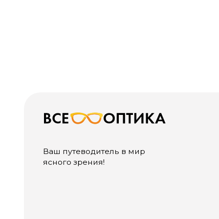
О Н
О к
Ваш путеводитель в мир
Спе
ясного зрения!
Вак
Нов
Линз
Let i
Конт
Записаться на проверку зрения
Кон