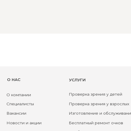
АС
УСЛУГИ
Проверка зрения у детей
омпании
циалисты
Проверка зрения у взрослых
ансии
Изготовление и обслуживание очков
Бесплатный ремонт очков
ости и акции
Подбор очков в салоне
ы Gotfrid
t see
Приведи друга
актные линзы
Оправы для очков
такты