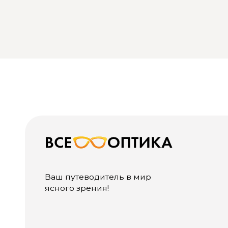
О Н
О к
Ваш путеводитель в мир
Спе
ясного зрения!
Вак
Нов
Линз
Let i
Конт
Записаться на проверку зрения
Кон