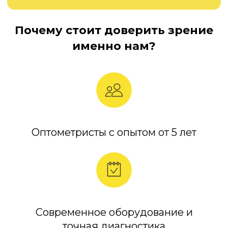
Почему стоит доверить зрение
Москва, ул. Рождественская 20,
ТЦ Краски
именно нам?
Выбрать дату и время
Оптометристы с опытом от 5 лет
Современное оборудование и
точная диагностика