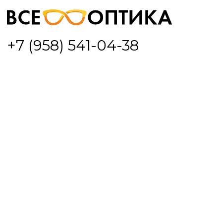
Выберите салон
+7 (958) 541-04-38
оптики:
Москва, Дмитровское шоссе,
д. 163, к.1,
ТЦ РИО
Выбрать дату и время
Москва, Вернадского проспект,
86а,
ТЦ Авеню
Записаться на проверку зрения
Выбрать дату и время
Москва, Щёлковское шоссе, 75,
ТЦ Щёлковский