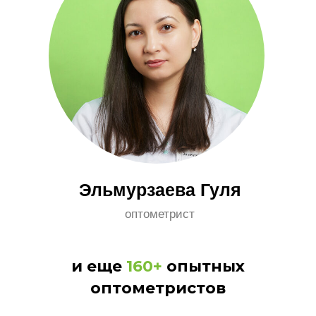
и еще
160+
опытных
оптометристов