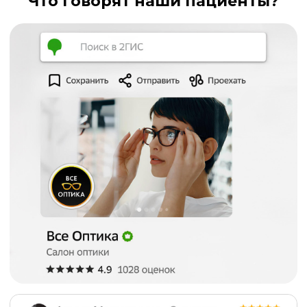
Что говорят наши пациенты?
Политика конфиденциальности
Программа лояльности
© Все права защищены
ИМЕЮТСЯ ПРОТИВОПОКАЗАНИЯ. ПЕРЕД
ПРИМЕНЕНИЕМ ПРОКОНСУЛЬТИРУЙТЕСЬ
СО СПЕЦИАЛИСТОМ.
ООО "КОФЕ"
Россия, 625007 г. Тюмень ул. 30 лет Победы 7 кор.
1. пом. 1
ОГРН 1197232023449