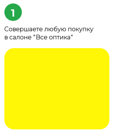
2
Получаете чек
с уникальным кодом
3