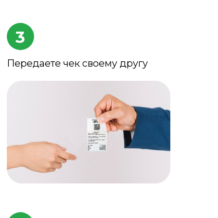
кидку
Скидка
до 30%
на оправу и/или
00 ₽)
линзы
Размер скидки - не более
5000 ₽
Скидка не действует на изготовление
очков
Скидка не суммируется с другими
акциями и спецпредложениями.
Срок действия: 6 месяцев
Если сумма скидки меньше 5000 ₽ —
остаток не возвращается
Акция действует во всех салонах